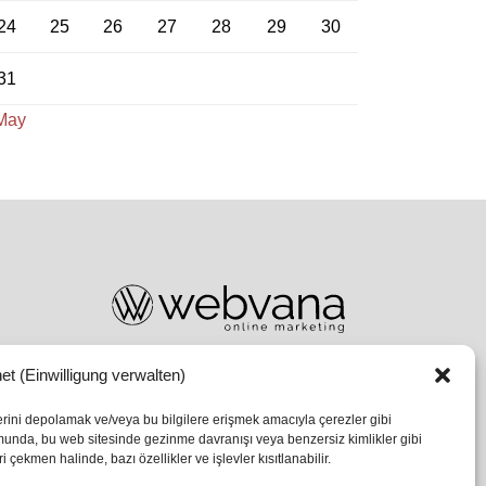
24
25
26
27
28
29
30
31
May
et (Einwilligung verwalten)
lerini depolamak ve/veya bu bilgilere erişmek amacıyla çerezler gibi
umunda, bu web sitesinde gezinme davranışı veya benzersiz kimlikler gibi
 çekmen halinde, bazı özellikler ve işlevler kısıtlanabilir.