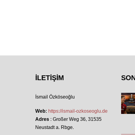
İLETIŞIM
SO
İsmail Özköseoğlu
Web:
https://ismail-ozkoseoglu.de
Adres
: Großer Weg 36, 31535
Neustadt a. Rbge.