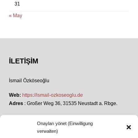
31
« May
İLETIŞIM
İsmail Özköseoğlu
Web:
https://ismail-ozkoseoglu.de
Adres
: Großer Weg 36, 31535 Neustadt a. Rbge.
Onayları yönet (Einwilligung
SON HABERLER
verwalten)