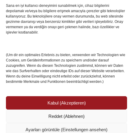
Sana en iyi kullanıcı deneyimini sunabilmek için, cihaz bilgilerini
depolamak ve/veya bu bilgilere erişmek amacıyla çerezler gibi teknolojiler
İstanbul’da Avrupa Ligi Finali: Freiburg ve Aston
kullanıyoruz. Bu teknolojilere onay vermen durumunda, bu web sitesinde
Villa Boğaz’da Tarih Yazmaya Hazırlanıyor
gezinme davranışı veya benzersiz kimlikler gibi verileri işleyebiliriz. Onay
08 May 2026
vermemen ya da verdiğin onayı geri çekmen halinde, bazı özellikler ve
işlevler kısıtlanabilir.
Romanya Futbolunun Efsane İsmi Mircea
Lucescu Hayatını Kaybetti
(Um dir ein optimales Erlebnis zu bieten, verwenden wir Technologien wie
17 Nis 2026
Cookies, um Geräteinformationen zu speichern und/oder darauf
zuzugreifen. Wenn du diesen Technologien zustimmst, können wir Daten
wie das Surfverhalten oder eindeutige IDs auf dieser Website verarbeiten.
Wenn du deine Einwilligung nicht erteilst oder zurückziehst, können
bestimmte Merkmale und Funktionen beeinträchtigt werden.)
Kabul (Akzeptieren)
Reddet (Ablehnen)
© Copyright 2024 /
Impressum/Site sahibi
/
Ayarları görüntüle (Einstellungen ansehen)