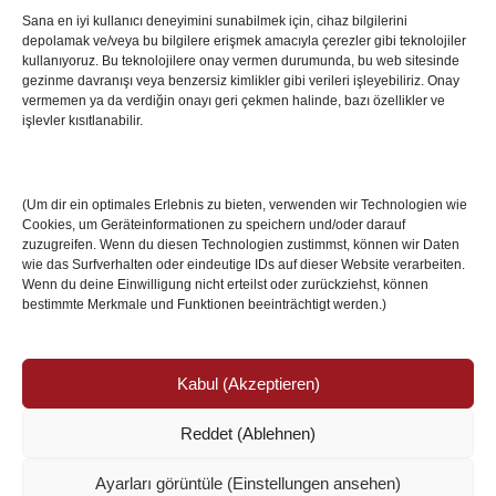
Sana en iyi kullanıcı deneyimini sunabilmek için, cihaz bilgilerini
depolamak ve/veya bu bilgilere erişmek amacıyla çerezler gibi teknolojiler
İstanbul’da Avrupa Ligi Finali: Freiburg ve Aston
kullanıyoruz. Bu teknolojilere onay vermen durumunda, bu web sitesinde
Villa Boğaz’da Tarih Yazmaya Hazırlanıyor
gezinme davranışı veya benzersiz kimlikler gibi verileri işleyebiliriz. Onay
08 May 2026
vermemen ya da verdiğin onayı geri çekmen halinde, bazı özellikler ve
işlevler kısıtlanabilir.
Romanya Futbolunun Efsane İsmi Mircea
Lucescu Hayatını Kaybetti
(Um dir ein optimales Erlebnis zu bieten, verwenden wir Technologien wie
17 Nis 2026
Cookies, um Geräteinformationen zu speichern und/oder darauf
zuzugreifen. Wenn du diesen Technologien zustimmst, können wir Daten
wie das Surfverhalten oder eindeutige IDs auf dieser Website verarbeiten.
Wenn du deine Einwilligung nicht erteilst oder zurückziehst, können
bestimmte Merkmale und Funktionen beeinträchtigt werden.)
Kabul (Akzeptieren)
Reddet (Ablehnen)
© Copyright 2024 /
Impressum/Site sahibi
/
Ayarları görüntüle (Einstellungen ansehen)