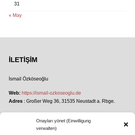
31
« May
İLETIŞIM
İsmail Özköseoğlu
Web:
https://ismail-ozkoseoglu.de
Adres
: Großer Weg 36, 31535 Neustadt a. Rbge.
Onayları yönet (Einwilligung
SON HABERLER
verwalten)