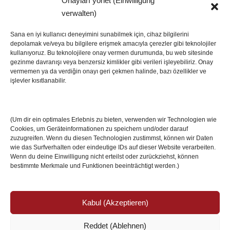
Onayları yönet (Einwilligung
SON HABERLER
verwalten)
Sana en iyi kullanıcı deneyimini sunabilmek için, cihaz bilgilerini
depolamak ve/veya bu bilgilere erişmek amacıyla çerezler gibi teknolojiler
İstanbul’da Avrupa Ligi Finali: Freiburg ve Aston
kullanıyoruz. Bu teknolojilere onay vermen durumunda, bu web sitesinde
Villa Boğaz’da Tarih Yazmaya Hazırlanıyor
gezinme davranışı veya benzersiz kimlikler gibi verileri işleyebiliriz. Onay
08 May 2026
vermemen ya da verdiğin onayı geri çekmen halinde, bazı özellikler ve
işlevler kısıtlanabilir.
Romanya Futbolunun Efsane İsmi Mircea
Lucescu Hayatını Kaybetti
(Um dir ein optimales Erlebnis zu bieten, verwenden wir Technologien wie
17 Nis 2026
Cookies, um Geräteinformationen zu speichern und/oder darauf
zuzugreifen. Wenn du diesen Technologien zustimmst, können wir Daten
wie das Surfverhalten oder eindeutige IDs auf dieser Website verarbeiten.
Wenn du deine Einwilligung nicht erteilst oder zurückziehst, können
bestimmte Merkmale und Funktionen beeinträchtigt werden.)
Kabul (Akzeptieren)
Reddet (Ablehnen)