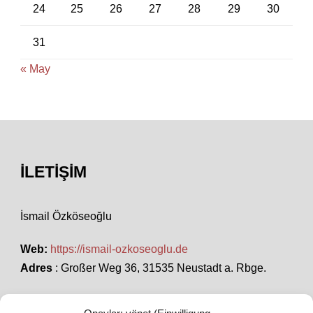
24
25
26
27
28
29
30
31
« May
İLETIŞIM
İsmail Özköseoğlu
Web:
https://ismail-ozkoseoglu.de
Adres
: Großer Weg 36, 31535 Neustadt a. Rbge.