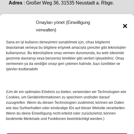
Adres
: Großer Weg 36, 31535 Neustadt a. Rbge.
Onayları yönet (Einwilligung
SON HABERLER
verwalten)
Sana en iyi kullanıcı deneyimini sunabilmek için, cihaz bilgilerini
depolamak ve/veya bu bilgilere erişmek amacıyla çerezler gibi teknolojiler
İstanbul’da Avrupa Ligi Finali: Freiburg ve Aston
kullanıyoruz. Bu teknolojilere onay vermen durumunda, bu web sitesinde
Villa Boğaz’da Tarih Yazmaya Hazırlanıyor
gezinme davranışı veya benzersiz kimlikler gibi verileri işleyebiliriz. Onay
08 May 2026
vermemen ya da verdiğin onayı geri çekmen halinde, bazı özellikler ve
işlevler kısıtlanabilir.
Romanya Futbolunun Efsane İsmi Mircea
Lucescu Hayatını Kaybetti
(Um dir ein optimales Erlebnis zu bieten, verwenden wir Technologien wie
17 Nis 2026
Cookies, um Geräteinformationen zu speichern und/oder darauf
zuzugreifen. Wenn du diesen Technologien zustimmst, können wir Daten
wie das Surfverhalten oder eindeutige IDs auf dieser Website verarbeiten.
Wenn du deine Einwilligung nicht erteilst oder zurückziehst, können
bestimmte Merkmale und Funktionen beeinträchtigt werden.)