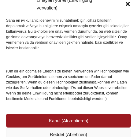
Onayları yönet (Einwilligung
SON HABERLER
verwalten)
Sana en iyi kullanıcı deneyimini sunabilmek için, cihaz bilgilerini
depolamak ve/veya bu bilgilere erişmek amacıyla çerezler gibi teknolojiler
İstanbul’da Avrupa Ligi Finali: Freiburg ve Aston
kullanıyoruz. Bu teknolojilere onay vermen durumunda, bu web sitesinde
Villa Boğaz’da Tarih Yazmaya Hazırlanıyor
gezinme davranışı veya benzersiz kimlikler gibi verileri işleyebiliriz. Onay
08 May 2026
vermemen ya da verdiğin onayı geri çekmen halinde, bazı özellikler ve
işlevler kısıtlanabilir.
Romanya Futbolunun Efsane İsmi Mircea
Lucescu Hayatını Kaybetti
(Um dir ein optimales Erlebnis zu bieten, verwenden wir Technologien wie
17 Nis 2026
Cookies, um Geräteinformationen zu speichern und/oder darauf
zuzugreifen. Wenn du diesen Technologien zustimmst, können wir Daten
wie das Surfverhalten oder eindeutige IDs auf dieser Website verarbeiten.
Wenn du deine Einwilligung nicht erteilst oder zurückziehst, können
bestimmte Merkmale und Funktionen beeinträchtigt werden.)
Kabul (Akzeptieren)
Reddet (Ablehnen)