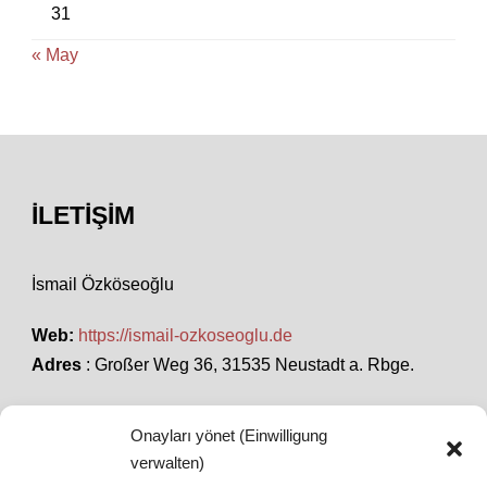
31
« May
İLETIŞIM
İsmail Özköseoğlu
Web:
https://ismail-ozkoseoglu.de
Adres
: Großer Weg 36, 31535 Neustadt a. Rbge.
Onayları yönet (Einwilligung
SON HABERLER
verwalten)