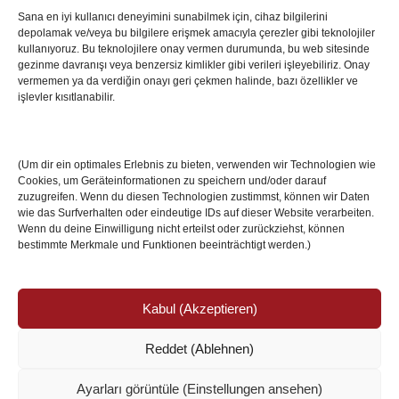
Sana en iyi kullanıcı deneyimini sunabilmek için, cihaz bilgilerini
depolamak ve/veya bu bilgilere erişmek amacıyla çerezler gibi teknolojiler
İstanbul’da Avrupa Ligi Finali: Freiburg ve Aston
kullanıyoruz. Bu teknolojilere onay vermen durumunda, bu web sitesinde
Villa Boğaz’da Tarih Yazmaya Hazırlanıyor
gezinme davranışı veya benzersiz kimlikler gibi verileri işleyebiliriz. Onay
08 May 2026
vermemen ya da verdiğin onayı geri çekmen halinde, bazı özellikler ve
işlevler kısıtlanabilir.
Romanya Futbolunun Efsane İsmi Mircea
Lucescu Hayatını Kaybetti
(Um dir ein optimales Erlebnis zu bieten, verwenden wir Technologien wie
17 Nis 2026
Cookies, um Geräteinformationen zu speichern und/oder darauf
zuzugreifen. Wenn du diesen Technologien zustimmst, können wir Daten
wie das Surfverhalten oder eindeutige IDs auf dieser Website verarbeiten.
Wenn du deine Einwilligung nicht erteilst oder zurückziehst, können
bestimmte Merkmale und Funktionen beeinträchtigt werden.)
Kabul (Akzeptieren)
Reddet (Ablehnen)
© Copyright 2024 /
Impressum/Site sahibi
/
Ayarları görüntüle (Einstellungen ansehen)