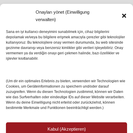
Onayları yönet (Einwilligung
SON HABERLER
verwalten)
Sana en iyi kullanıcı deneyimini sunabilmek için, cihaz bilgilerini
depolamak ve/veya bu bilgilere erişmek amacıyla çerezler gibi teknolojiler
İstanbul’da Avrupa Ligi Finali: Freiburg ve Aston
kullanıyoruz. Bu teknolojilere onay vermen durumunda, bu web sitesinde
Villa Boğaz’da Tarih Yazmaya Hazırlanıyor
gezinme davranışı veya benzersiz kimlikler gibi verileri işleyebiliriz. Onay
08 May 2026
vermemen ya da verdiğin onayı geri çekmen halinde, bazı özellikler ve
işlevler kısıtlanabilir.
Romanya Futbolunun Efsane İsmi Mircea
Lucescu Hayatını Kaybetti
(Um dir ein optimales Erlebnis zu bieten, verwenden wir Technologien wie
17 Nis 2026
Cookies, um Geräteinformationen zu speichern und/oder darauf
zuzugreifen. Wenn du diesen Technologien zustimmst, können wir Daten
wie das Surfverhalten oder eindeutige IDs auf dieser Website verarbeiten.
Wenn du deine Einwilligung nicht erteilst oder zurückziehst, können
bestimmte Merkmale und Funktionen beeinträchtigt werden.)
Kabul (Akzeptieren)