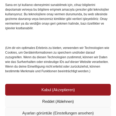
Sana en iyi kullanıcı deneyimini sunabilmek için, cihaz bilgilerini
depolamak ve/veya bu bilgilere erişmek amacıyla çerezler gibi teknolojiler
İstanbul’da Avrupa Ligi Finali: Freiburg ve Aston
kullanıyoruz. Bu teknolojilere onay vermen durumunda, bu web sitesinde
Villa Boğaz’da Tarih Yazmaya Hazırlanıyor
gezinme davranışı veya benzersiz kimlikler gibi verileri işleyebiliriz. Onay
08 May 2026
vermemen ya da verdiğin onayı geri çekmen halinde, bazı özellikler ve
işlevler kısıtlanabilir.
Romanya Futbolunun Efsane İsmi Mircea
Lucescu Hayatını Kaybetti
(Um dir ein optimales Erlebnis zu bieten, verwenden wir Technologien wie
17 Nis 2026
Cookies, um Geräteinformationen zu speichern und/oder darauf
zuzugreifen. Wenn du diesen Technologien zustimmst, können wir Daten
wie das Surfverhalten oder eindeutige IDs auf dieser Website verarbeiten.
Wenn du deine Einwilligung nicht erteilst oder zurückziehst, können
bestimmte Merkmale und Funktionen beeinträchtigt werden.)
Kabul (Akzeptieren)
Reddet (Ablehnen)
© Copyright 2024 /
Impressum/Site sahibi
/
Ayarları görüntüle (Einstellungen ansehen)