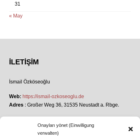
31
« May
İLETIŞIM
İsmail Özköseoğlu
Web:
https://ismail-ozkoseoglu.de
Adres
: Großer Weg 36, 31535 Neustadt a. Rbge.
Onayları yönet (Einwilligung
SON HABERLER
verwalten)