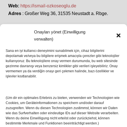
Web:
https://ismail-ozkoseoglu.de
Adres
: Großer Weg 36, 31535 Neustadt a. Rbge.
Onayları yönet (Einwilligung
SON HABERLER
verwalten)
Sana en iyi kullanıcı deneyimini sunabilmek için, cihaz bilgilerini
depolamak ve/veya bu bilgilere erişmek amacıyla çerezler gibi teknolojiler
İstanbul’da Avrupa Ligi Finali: Freiburg ve Aston
kullanıyoruz. Bu teknolojilere onay vermen durumunda, bu web sitesinde
Villa Boğaz’da Tarih Yazmaya Hazırlanıyor
gezinme davranışı veya benzersiz kimlikler gibi verileri işleyebiliriz. Onay
08 May 2026
vermemen ya da verdiğin onayı geri çekmen halinde, bazı özellikler ve
işlevler kısıtlanabilir.
Romanya Futbolunun Efsane İsmi Mircea
Lucescu Hayatını Kaybetti
(Um dir ein optimales Erlebnis zu bieten, verwenden wir Technologien wie
17 Nis 2026
Cookies, um Geräteinformationen zu speichern und/oder darauf
zuzugreifen. Wenn du diesen Technologien zustimmst, können wir Daten
wie das Surfverhalten oder eindeutige IDs auf dieser Website verarbeiten.
Wenn du deine Einwilligung nicht erteilst oder zurückziehst, können
bestimmte Merkmale und Funktionen beeinträchtigt werden.)