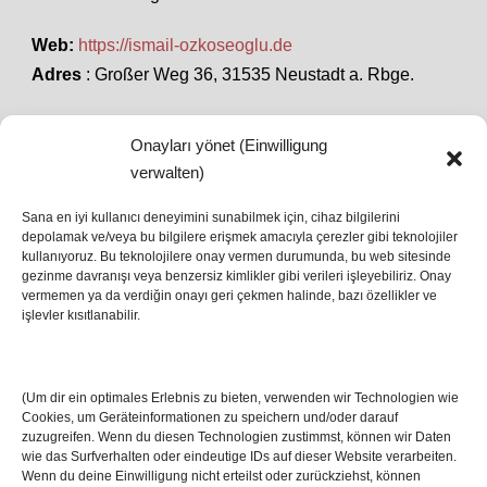
Web:
https://ismail-ozkoseoglu.de
Adres
: Großer Weg 36, 31535 Neustadt a. Rbge.
Onayları yönet (Einwilligung
SON HABERLER
verwalten)
Sana en iyi kullanıcı deneyimini sunabilmek için, cihaz bilgilerini
depolamak ve/veya bu bilgilere erişmek amacıyla çerezler gibi teknolojiler
İstanbul’da Avrupa Ligi Finali: Freiburg ve Aston
kullanıyoruz. Bu teknolojilere onay vermen durumunda, bu web sitesinde
Villa Boğaz’da Tarih Yazmaya Hazırlanıyor
gezinme davranışı veya benzersiz kimlikler gibi verileri işleyebiliriz. Onay
08 May 2026
vermemen ya da verdiğin onayı geri çekmen halinde, bazı özellikler ve
işlevler kısıtlanabilir.
Romanya Futbolunun Efsane İsmi Mircea
Lucescu Hayatını Kaybetti
(Um dir ein optimales Erlebnis zu bieten, verwenden wir Technologien wie
17 Nis 2026
Cookies, um Geräteinformationen zu speichern und/oder darauf
zuzugreifen. Wenn du diesen Technologien zustimmst, können wir Daten
wie das Surfverhalten oder eindeutige IDs auf dieser Website verarbeiten.
Wenn du deine Einwilligung nicht erteilst oder zurückziehst, können