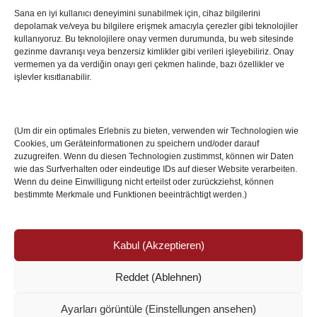
Sana en iyi kullanıcı deneyimini sunabilmek için, cihaz bilgilerini
depolamak ve/veya bu bilgilere erişmek amacıyla çerezler gibi teknolojiler
İstanbul’da Avrupa Ligi Finali: Freiburg ve Aston
kullanıyoruz. Bu teknolojilere onay vermen durumunda, bu web sitesinde
Villa Boğaz’da Tarih Yazmaya Hazırlanıyor
gezinme davranışı veya benzersiz kimlikler gibi verileri işleyebiliriz. Onay
08 May 2026
vermemen ya da verdiğin onayı geri çekmen halinde, bazı özellikler ve
işlevler kısıtlanabilir.
Romanya Futbolunun Efsane İsmi Mircea
Lucescu Hayatını Kaybetti
(Um dir ein optimales Erlebnis zu bieten, verwenden wir Technologien wie
17 Nis 2026
Cookies, um Geräteinformationen zu speichern und/oder darauf
zuzugreifen. Wenn du diesen Technologien zustimmst, können wir Daten
wie das Surfverhalten oder eindeutige IDs auf dieser Website verarbeiten.
Wenn du deine Einwilligung nicht erteilst oder zurückziehst, können
bestimmte Merkmale und Funktionen beeinträchtigt werden.)
Kabul (Akzeptieren)
Reddet (Ablehnen)
© Copyright 2024 /
Impressum/Site sahibi
/
Ayarları görüntüle (Einstellungen ansehen)