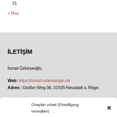
31
« May
İLETIŞIM
İsmail Özköseoğlu
Web:
https://ismail-ozkoseoglu.de
Adres
: Großer Weg 36, 31535 Neustadt a. Rbge.
Onayları yönet (Einwilligung
SON HABERLER
verwalten)