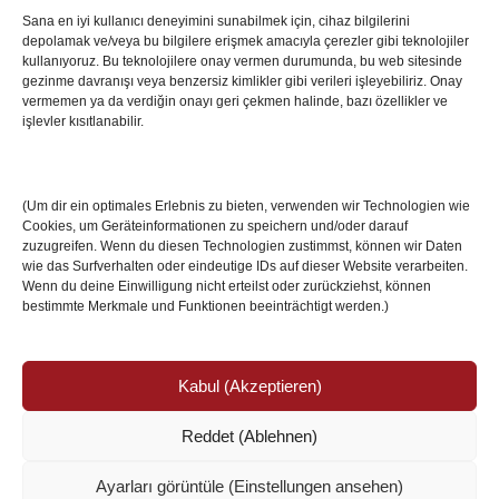
Sana en iyi kullanıcı deneyimini sunabilmek için, cihaz bilgilerini
depolamak ve/veya bu bilgilere erişmek amacıyla çerezler gibi teknolojiler
İstanbul’da Avrupa Ligi Finali: Freiburg ve Aston
kullanıyoruz. Bu teknolojilere onay vermen durumunda, bu web sitesinde
Villa Boğaz’da Tarih Yazmaya Hazırlanıyor
gezinme davranışı veya benzersiz kimlikler gibi verileri işleyebiliriz. Onay
08 May 2026
vermemen ya da verdiğin onayı geri çekmen halinde, bazı özellikler ve
işlevler kısıtlanabilir.
Romanya Futbolunun Efsane İsmi Mircea
Lucescu Hayatını Kaybetti
(Um dir ein optimales Erlebnis zu bieten, verwenden wir Technologien wie
17 Nis 2026
Cookies, um Geräteinformationen zu speichern und/oder darauf
zuzugreifen. Wenn du diesen Technologien zustimmst, können wir Daten
wie das Surfverhalten oder eindeutige IDs auf dieser Website verarbeiten.
Wenn du deine Einwilligung nicht erteilst oder zurückziehst, können
bestimmte Merkmale und Funktionen beeinträchtigt werden.)
Kabul (Akzeptieren)
Reddet (Ablehnen)
© Copyright 2024 /
Impressum/Site sahibi
/
Ayarları görüntüle (Einstellungen ansehen)