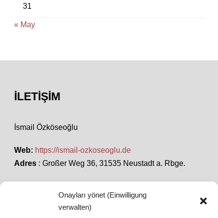
31
« May
İLETIŞIM
İsmail Özköseoğlu
Web:
https://ismail-ozkoseoglu.de
Adres
: Großer Weg 36, 31535 Neustadt a. Rbge.
Onayları yönet (Einwilligung
SON HABERLER
verwalten)