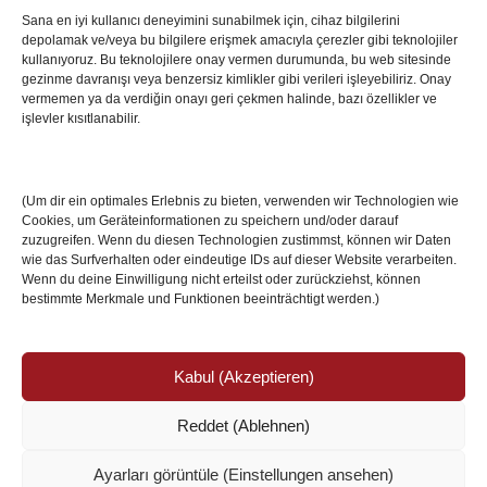
Sana en iyi kullanıcı deneyimini sunabilmek için, cihaz bilgilerini
depolamak ve/veya bu bilgilere erişmek amacıyla çerezler gibi teknolojiler
İstanbul’da Avrupa Ligi Finali: Freiburg ve Aston
kullanıyoruz. Bu teknolojilere onay vermen durumunda, bu web sitesinde
Villa Boğaz’da Tarih Yazmaya Hazırlanıyor
gezinme davranışı veya benzersiz kimlikler gibi verileri işleyebiliriz. Onay
08 May 2026
vermemen ya da verdiğin onayı geri çekmen halinde, bazı özellikler ve
işlevler kısıtlanabilir.
Romanya Futbolunun Efsane İsmi Mircea
Lucescu Hayatını Kaybetti
(Um dir ein optimales Erlebnis zu bieten, verwenden wir Technologien wie
17 Nis 2026
Cookies, um Geräteinformationen zu speichern und/oder darauf
zuzugreifen. Wenn du diesen Technologien zustimmst, können wir Daten
wie das Surfverhalten oder eindeutige IDs auf dieser Website verarbeiten.
Wenn du deine Einwilligung nicht erteilst oder zurückziehst, können
bestimmte Merkmale und Funktionen beeinträchtigt werden.)
Kabul (Akzeptieren)
Reddet (Ablehnen)
© Copyright 2024 /
Impressum/Site sahibi
/
Ayarları görüntüle (Einstellungen ansehen)