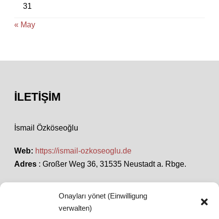
31
« May
İLETIŞIM
İsmail Özköseoğlu
Web:
https://ismail-ozkoseoglu.de
Adres
: Großer Weg 36, 31535 Neustadt a. Rbge.
Onayları yönet (Einwilligung
SON HABERLER
verwalten)