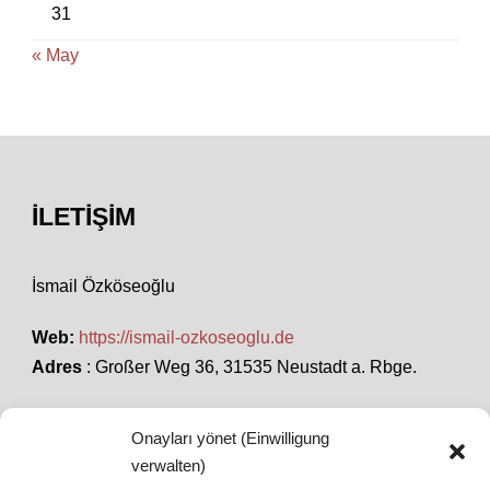
31
« May
İLETIŞIM
İsmail Özköseoğlu
Web:
https://ismail-ozkoseoglu.de
Adres
: Großer Weg 36, 31535 Neustadt a. Rbge.
Onayları yönet (Einwilligung
SON HABERLER
verwalten)