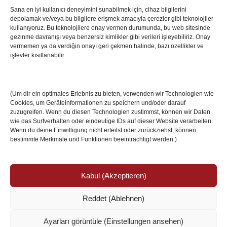
Sana en iyi kullanıcı deneyimini sunabilmek için, cihaz bilgilerini
depolamak ve/veya bu bilgilere erişmek amacıyla çerezler gibi teknolojiler
İstanbul’da Avrupa Ligi Finali: Freiburg ve Aston
kullanıyoruz. Bu teknolojilere onay vermen durumunda, bu web sitesinde
Villa Boğaz’da Tarih Yazmaya Hazırlanıyor
gezinme davranışı veya benzersiz kimlikler gibi verileri işleyebiliriz. Onay
08 May 2026
vermemen ya da verdiğin onayı geri çekmen halinde, bazı özellikler ve
işlevler kısıtlanabilir.
Romanya Futbolunun Efsane İsmi Mircea
Lucescu Hayatını Kaybetti
(Um dir ein optimales Erlebnis zu bieten, verwenden wir Technologien wie
17 Nis 2026
Cookies, um Geräteinformationen zu speichern und/oder darauf
zuzugreifen. Wenn du diesen Technologien zustimmst, können wir Daten
wie das Surfverhalten oder eindeutige IDs auf dieser Website verarbeiten.
Wenn du deine Einwilligung nicht erteilst oder zurückziehst, können
bestimmte Merkmale und Funktionen beeinträchtigt werden.)
Kabul (Akzeptieren)
Reddet (Ablehnen)
© Copyright 2024 /
Impressum/Site sahibi
/
Ayarları görüntüle (Einstellungen ansehen)