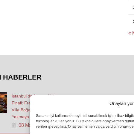
« 
N HABERLER
İstanbul’da Avrupa Ligi
Finali: Freiburg ve Aston
Onayları yön
Villa Boğaz’da Tarih
Sana en iyi kullanıcı deneyimini sunabilmek için, cihaz bilgi
Yazmaya Hazırlanıyor
teknolojiler kullanıyoruz. Bu teknolojilere onay vermen dur
08 May 2026
verileri işleyebiliriz. Onay vermemen ya da verdiğin onayı geri