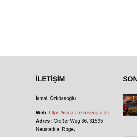
İLETIŞIM
SO
İsmail Özköseoğlu
Web:
https://ismail-ozkoseoglu.de
Adres
: Großer Weg 36, 31535
Neustadt a. Rbge.