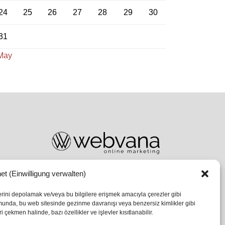
24
25
26
27
28
29
30
31
May
et (Einwilligung verwalten)
lerini depolamak ve/veya bu bilgilere erişmek amacıyla çerezler gibi
umunda, bu web sitesinde gezinme davranışı veya benzersiz kimlikler gibi
 çekmen halinde, bazı özellikler ve işlevler kısıtlanabilir.