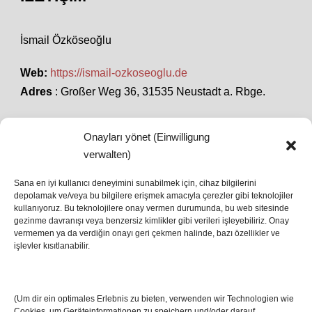
İsmail Özköseoğlu
Web:
https://ismail-ozkoseoglu.de
Adres
: Großer Weg 36, 31535 Neustadt a. Rbge.
Onayları yönet (Einwilligung
SON HABERLER
verwalten)
Sana en iyi kullanıcı deneyimini sunabilmek için, cihaz bilgilerini
depolamak ve/veya bu bilgilere erişmek amacıyla çerezler gibi teknolojiler
İstanbul’da Avrupa Ligi Finali: Freiburg ve Aston
kullanıyoruz. Bu teknolojilere onay vermen durumunda, bu web sitesinde
Villa Boğaz’da Tarih Yazmaya Hazırlanıyor
gezinme davranışı veya benzersiz kimlikler gibi verileri işleyebiliriz. Onay
08 May 2026
vermemen ya da verdiğin onayı geri çekmen halinde, bazı özellikler ve
işlevler kısıtlanabilir.
Romanya Futbolunun Efsane İsmi Mircea
Lucescu Hayatını Kaybetti
(Um dir ein optimales Erlebnis zu bieten, verwenden wir Technologien wie
17 Nis 2026
Cookies, um Geräteinformationen zu speichern und/oder darauf