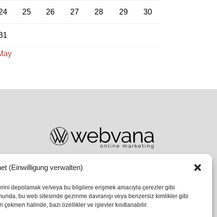
24
25
26
27
28
29
30
31
May
et (Einwilligung verwalten)
lerini depolamak ve/veya bu bilgilere erişmek amacıyla çerezler gibi
umunda, bu web sitesinde gezinme davranışı veya benzersiz kimlikler gibi
 çekmen halinde, bazı özellikler ve işlevler kısıtlanabilir.