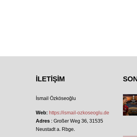
İLETIŞIM
SO
İsmail Özköseoğlu
Web:
https://ismail-ozkoseoglu.de
Adres
: Großer Weg 36, 31535
Neustadt a. Rbge.