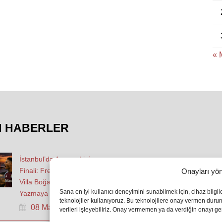
« 
N HABERLER
İstanbul’da Avrupa Ligi
Finali: Freiburg ve Aston
Onayları yön
Villa Boğaz’da Tarih
Sana en iyi kullanıcı deneyimini sunabilmek için, cihaz bilgi
Yazmaya Hazırlanıyor
teknolojiler kullanıyoruz. Bu teknolojilere onay vermen dur
08 May 2026
verileri işleyebiliriz. Onay vermemen ya da verdiğin onayı geri