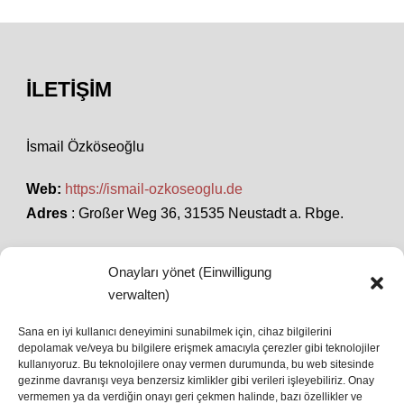
İLETIŞIM
İsmail Özköseoğlu
Web:
https://ismail-ozkoseoglu.de
Adres
: Großer Weg 36, 31535 Neustadt a. Rbge.
Onayları yönet (Einwilligung
SON HABERLER
verwalten)
Sana en iyi kullanıcı deneyimini sunabilmek için, cihaz bilgilerini
İstanbul’da Avrupa Ligi Finali: Freiburg ve Aston
depolamak ve/veya bu bilgilere erişmek amacıyla çerezler gibi teknolojiler
kullanıyoruz. Bu teknolojilere onay vermen durumunda, bu web sitesinde
Villa Boğaz’da Tarih Yazmaya Hazırlanıyor
gezinme davranışı veya benzersiz kimlikler gibi verileri işleyebiliriz. Onay
08 May 2026
vermemen ya da verdiğin onayı geri çekmen halinde, bazı özellikler ve