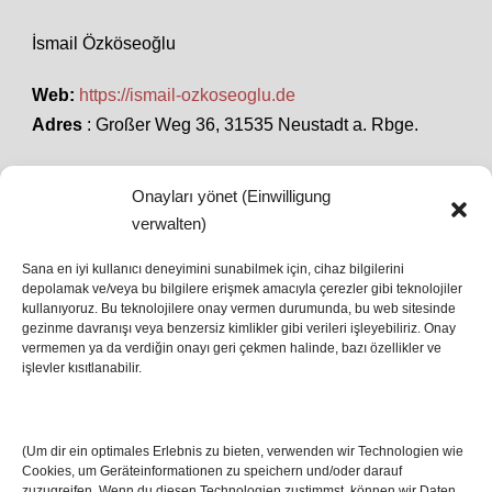
İsmail Özköseoğlu
Web:
https://ismail-ozkoseoglu.de
Adres
: Großer Weg 36, 31535 Neustadt a. Rbge.
Onayları yönet (Einwilligung
SON HABERLER
verwalten)
Sana en iyi kullanıcı deneyimini sunabilmek için, cihaz bilgilerini
İstanbul’da Avrupa Ligi Finali: Freiburg ve Aston
depolamak ve/veya bu bilgilere erişmek amacıyla çerezler gibi teknolojiler
kullanıyoruz. Bu teknolojilere onay vermen durumunda, bu web sitesinde
Villa Boğaz’da Tarih Yazmaya Hazırlanıyor
gezinme davranışı veya benzersiz kimlikler gibi verileri işleyebiliriz. Onay
08 May 2026
vermemen ya da verdiğin onayı geri çekmen halinde, bazı özellikler ve
işlevler kısıtlanabilir.
Romanya Futbolunun Efsane İsmi Mircea
Lucescu Hayatını Kaybetti
(Um dir ein optimales Erlebnis zu bieten, verwenden wir Technologien wie
17 Nis 2026
Cookies, um Geräteinformationen zu speichern und/oder darauf
zuzugreifen. Wenn du diesen Technologien zustimmst, können wir Daten