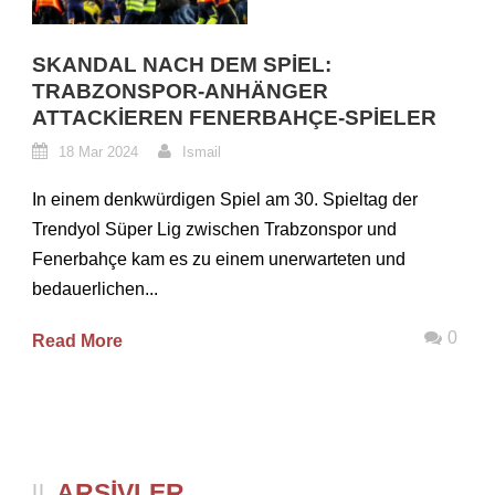
SKANDAL NACH DEM SPIEL:
TRABZONSPOR-ANHÄNGER
ATTACKIEREN FENERBAHÇE-SPIELER
18 Mar 2024
Ismail
In einem denkwürdigen Spiel am 30. Spieltag der
Trendyol Süper Lig zwischen Trabzonspor und
Fenerbahçe kam es zu einem unerwarteten und
bedauerlichen...
0
Read More
ARŞIVLER