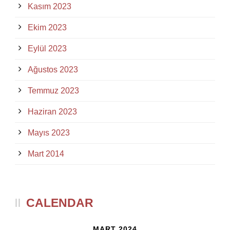
Kasım 2023
Ekim 2023
Eylül 2023
Ağustos 2023
Temmuz 2023
Haziran 2023
Mayıs 2023
Mart 2014
CALENDAR
MART 2024