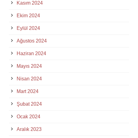
Kasım 2024
Ekim 2024
Eylül 2024
Ağustos 2024
Haziran 2024
Mayıs 2024
Nisan 2024
Mart 2024
Şubat 2024
Ocak 2024
Aralık 2023