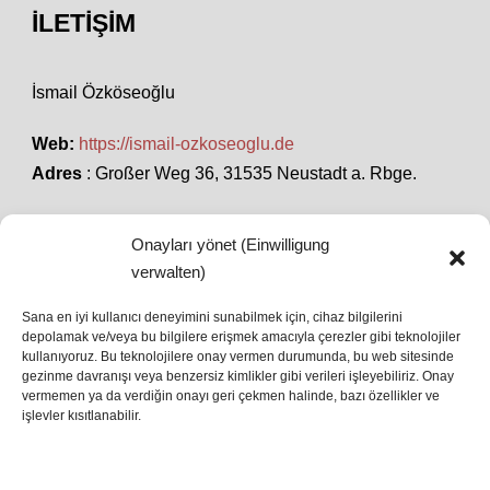
İLETIŞIM
İsmail Özköseoğlu
Web:
https://ismail-ozkoseoglu.de
Adres
: Großer Weg 36, 31535 Neustadt a. Rbge.
Onayları yönet (Einwilligung
SON HABERLER
verwalten)
Sana en iyi kullanıcı deneyimini sunabilmek için, cihaz bilgilerini
İstanbul’da Avrupa Ligi Finali: Freiburg ve Aston
depolamak ve/veya bu bilgilere erişmek amacıyla çerezler gibi teknolojiler
kullanıyoruz. Bu teknolojilere onay vermen durumunda, bu web sitesinde
Villa Boğaz’da Tarih Yazmaya Hazırlanıyor
gezinme davranışı veya benzersiz kimlikler gibi verileri işleyebiliriz. Onay
08 May 2026
vermemen ya da verdiğin onayı geri çekmen halinde, bazı özellikler ve
işlevler kısıtlanabilir.
Romanya Futbolunun Efsane İsmi Mircea
Lucescu Hayatını Kaybetti