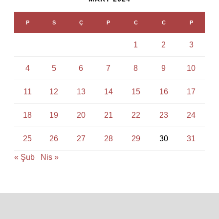
P
S
Ç
P
C
C
P
1
2
3
4
5
6
7
8
9
10
11
12
13
14
15
16
17
18
19
20
21
22
23
24
25
26
27
28
29
30
31
« Şub
Nis »