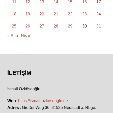
11
12
13
14
15
16
17
18
19
20
21
22
23
24
25
26
27
28
29
30
31
« Şub
Nis »
İLETIŞIM
İsmail Özköseoğlu
Web:
https://ismail-ozkoseoglu.de
Adres
: Großer Weg 36, 31535 Neustadt a. Rbge.