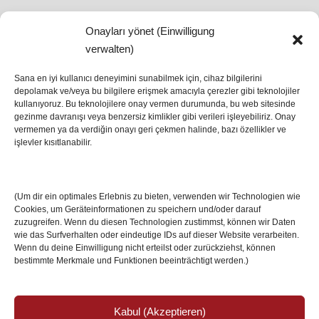
Onayları yönet (Einwilligung
SON HABERLER
verwalten)
Sana en iyi kullanıcı deneyimini sunabilmek için, cihaz bilgilerini
depolamak ve/veya bu bilgilere erişmek amacıyla çerezler gibi teknolojiler
İstanbul’da Avrupa Ligi Finali: Freiburg ve Aston
kullanıyoruz. Bu teknolojilere onay vermen durumunda, bu web sitesinde
Villa Boğaz’da Tarih Yazmaya Hazırlanıyor
gezinme davranışı veya benzersiz kimlikler gibi verileri işleyebiliriz. Onay
08 May 2026
vermemen ya da verdiğin onayı geri çekmen halinde, bazı özellikler ve
işlevler kısıtlanabilir.
Romanya Futbolunun Efsane İsmi Mircea
Lucescu Hayatını Kaybetti
(Um dir ein optimales Erlebnis zu bieten, verwenden wir Technologien wie
17 Nis 2026
Cookies, um Geräteinformationen zu speichern und/oder darauf
zuzugreifen. Wenn du diesen Technologien zustimmst, können wir Daten
wie das Surfverhalten oder eindeutige IDs auf dieser Website verarbeiten.
Wenn du deine Einwilligung nicht erteilst oder zurückziehst, können
bestimmte Merkmale und Funktionen beeinträchtigt werden.)
Kabul (Akzeptieren)