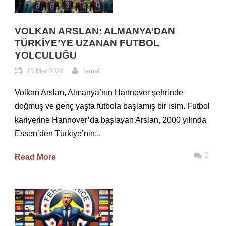
VOLKAN ARSLAN: ALMANYA’DAN
TÜRKIYE’YE UZANAN FUTBOL
YOLCULUĞU
15 Mar 2024
Ismail
Volkan Arslan, Almanya’nın Hannover şehrinde
doğmuş ve genç yaşta futbola başlamış bir isim. Futbol
kariyerine Hannover’da başlayan Arslan, 2000 yılında
Essen’den Türkiye’nin...
0
Read More